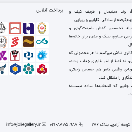
پرداخت آنلاین
: برند مینیمال و ظریف کیف و
ام‌گرفته از سادگی، کارایی و زیبایی
برند تخصصی کفش طبیعت‌گردی و
احی مقاوم، سبک و مدرن برای خانم‌ها
ال
گالری تلاش می‌کنیم تا هر محصولی که
یم، نه فقط از نظر ظاهری جذاب باشد،
ربه‌ی واقعی کاربر هم احساس راحتی،
دگاری را منتقل کند.
 جایی که انتخاب‌ها ساده نیستند؛
د.
چه آزادی، پلاک 276
021-88751987
info@joliegallery.ir