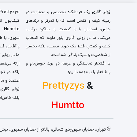
ژولی گالری
یک فروشگاه تخصصی و متفاوت در
Prettyzys
زمینه کیف و کفش است که با تمرکز بر برندهای
کیف‌پول، اله
خاص، استایل را با کیفیت و عملکرد ترکیب
Humtto
: 
می‌کند. ما در ژولی گالری باور داریم که انتخاب
شهری، با طر
کیف و کفش، فقط یک خرید نیست، بلکه بخشی
و آقایان فع
از شخصیت و سبک زندگی شماست.
ما در ژولی 
با افتخار نمایندگی و عرضه دو برند خوش‌نام و
ارائه می‌ده
پرطرفدار را بر عهده داریم:
بلکه در تج
اعتماد و مان
Prettyzys
&
ژولی گالری
،
بلکه خاص‌ان
Humtto
تهران، خیابان سهروردی شمالی، بالاتر از خیابان مطهری، نبش کو