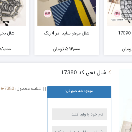
شال موهر سایدا در 4 رنگ
شال نخی کد 
ومان
592,000
تومان
8,000
شال نخی کد 17380
شناسه محصول:
ie-7380
موجود شد خبرم کن!