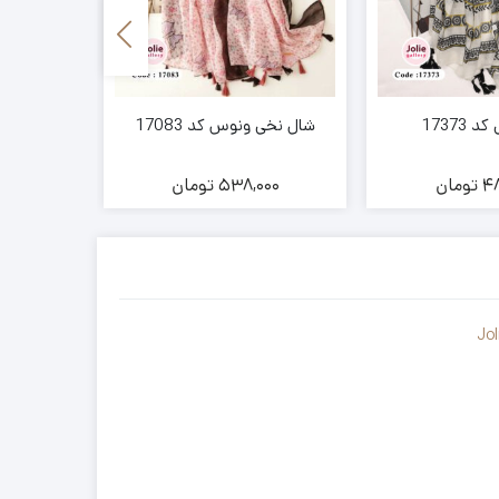
17373
شال نخی ونوس کد 17083
شال موهر چه
48
تومان
538,000
تومان
00
Jol