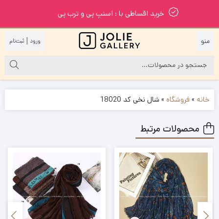
خرید اقساطی با : اسنپ پی و ترب پی
|
خانه
»
فروشگاه
»
شال نخی کد 18020
محصولات مرتبط