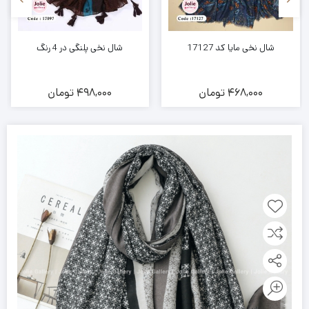
شال نخی مایا کد 17127
شال نخی پلنگی در 4 رنگ
468,000
تومان
498,000
تومان