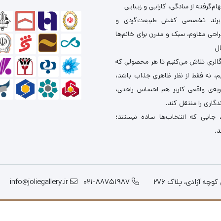
ام‌گرفته از سادگی، کارایی و زیبایی
برند تخصصی کفش طبیعت‌گردی و
احی مقاوم، سبک و مدرن برای خانم‌ها
ال
گالری تلاش می‌کنیم تا هر محصولی که
یم، نه فقط از نظر ظاهری جذاب باشد،
ربه‌ی واقعی کاربر هم احساس راحتی،
دگاری را منتقل کند.
 جایی که انتخاب‌ها ساده نیستند؛
د.
چه آزادی، پلاک 276
021-88751987
info@joliegallery.ir