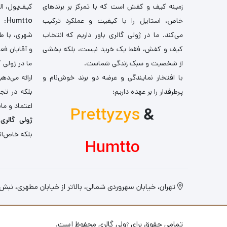
زمینه کیف و کفش است که با تمرکز بر برندهای
کیف‌پول، اله
خاص، استایل را با کیفیت و عملکرد ترکیب
Humtto
: 
می‌کند. ما در ژولی گالری باور داریم که انتخاب
شهری، با طر
کیف و کفش، فقط یک خرید نیست، بلکه بخشی
و آقایان فع
از شخصیت و سبک زندگی شماست.
ما در ژولی 
با افتخار نمایندگی و عرضه دو برند خوش‌نام و
ارائه می‌ده
پرطرفدار را بر عهده داریم:
بلکه در تج
اعتماد و مان
Prettyzys
&
ژولی گالری
،
بلکه خاص‌ان
Humtto
تهران، خیابان سهروردی شمالی، بالاتر از خیابان مطهری، نبش کو
تمامی حقوق برای ژولی گالری محفوظ است.