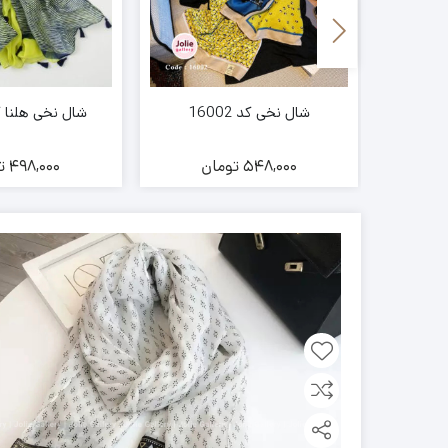
شال نخی کد 16002
شال نخی هلنا کد 25
ن
548,000
تومان
498,000
ت