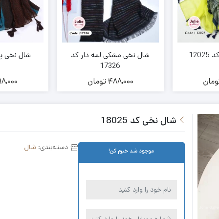
120
شال نخی مشکی لمه دار کد
شال نخی پلنگی
17326
ومان
488,000
تومان
8,000
شال نخی کد 18025
دسته‌بندی:
شال
موجود شد خبرم کن!