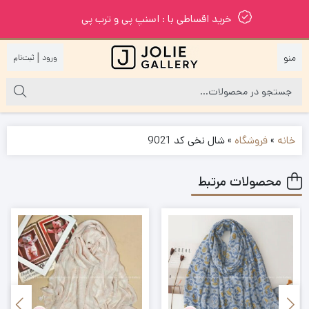
خرید اقساطی با : اسنپ پی و ترب پی
|
خانه
»
فروشگاه
»
شال نخی کد 9021
محصولات مرتبط