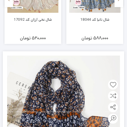
شال تانیا کد 18044
شال نخی آرژان کد 17092
588,000
تومان
520,000
تومان