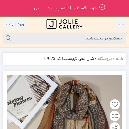
خرید اقساطی با : اسنپ پی و ترب پی
|
خانه
»
فروشگاه
»
شال نخی کریستینا کد 17073