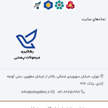
نمادهای سایت
تهران، خیابان سهروردی شمالی، بالاتر از خیابان مطهری، نبش کوچه
آزادی، پلاک 276
info@joliegallery.ir
021-88751987