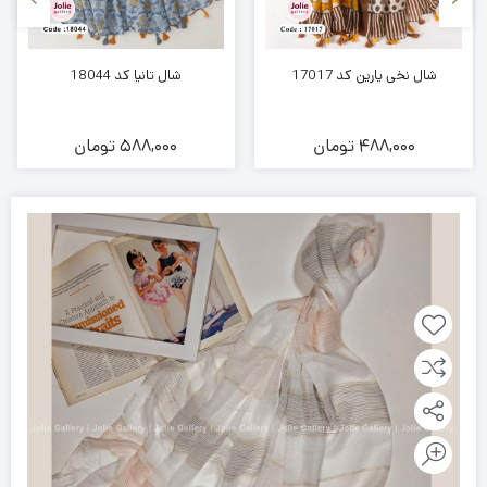
شال نخی یارین کد 17017
شال تانیا کد 18044
488,000
تومان
588,000
تومان