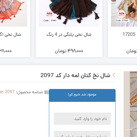
شال نخی پلنگی در 4 رنگ
شال نخی اگنس 
ومان
498,000
تومان
8,000
شال نخ کتان لمه دار کد 2097
شناسه محصول:
lie-2097
موجود شد خبرم کن!