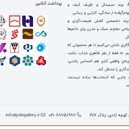
پرداخت آنلاین
: برند مینیمال و ظریف کیف و
ام‌گرفته از سادگی، کارایی و زیبایی
برند تخصصی کفش طبیعت‌گردی و
احی مقاوم، سبک و مدرن برای خانم‌ها
ال
گالری تلاش می‌کنیم تا هر محصولی که
یم، نه فقط از نظر ظاهری جذاب باشد،
ربه‌ی واقعی کاربر هم احساس راحتی،
دگاری را منتقل کند.
 جایی که انتخاب‌ها ساده نیستند؛
د.
چه آزادی، پلاک 276
021-88751987
info@joliegallery.ir