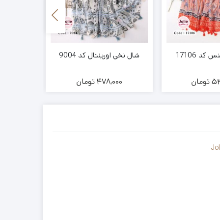
کد 17106
شال نخی اورینتال کد 9004
شال نخ
53
تومان
478,000
تومان
00
Jo