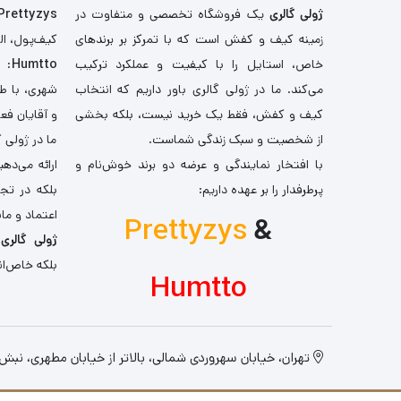
ژولی گالری
یک فروشگاه تخصصی و متفاوت در
Prettyzys
زمینه کیف و کفش است که با تمرکز بر برندهای
کیف‌پول، اله
خاص، استایل را با کیفیت و عملکرد ترکیب
Humtto
: 
می‌کند. ما در ژولی گالری باور داریم که انتخاب
شهری، با طر
کیف و کفش، فقط یک خرید نیست، بلکه بخشی
و آقایان فع
از شخصیت و سبک زندگی شماست.
ما در ژولی 
با افتخار نمایندگی و عرضه دو برند خوش‌نام و
ارائه می‌ده
پرطرفدار را بر عهده داریم:
بلکه در تج
اعتماد و مان
Prettyzys
&
ژولی گالری
،
بلکه خاص‌ان
Humtto
تهران، خیابان سهروردی شمالی، بالاتر از خیابان مطهری، نبش کو