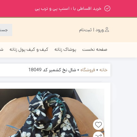
خرید اقساطی با : اسنپ پی و ترب پی
ورود | ثبت‌نام
صفحه نخست
پوشاک زنانه
کیف و کیف پول زنانه
شا
خانه
»
فروشگاه
»
شال نخ کشمیر کد 18049