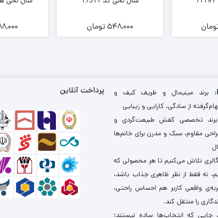
1
شال نخی کد 17311
شال نخی هلینا 
ومان
548,000
تومان
8,000
پرداخت آنلاین
: برند مینیمال و ظریف کیف و
ام‌گرفته از سادگی، کارایی و زیبایی
برند تخصصی کفش طبیعت‌گردی و
احی مقاوم، سبک و مدرن برای خانم‌ها
ال
گالری تلاش می‌کنیم تا هر محصولی که
یم، نه فقط از نظر ظاهری جذاب باشد،
ربه‌ی واقعی کاربر هم احساس راحتی،
دگاری را منتقل کند.
 جایی که انتخاب‌ها ساده نیستند؛