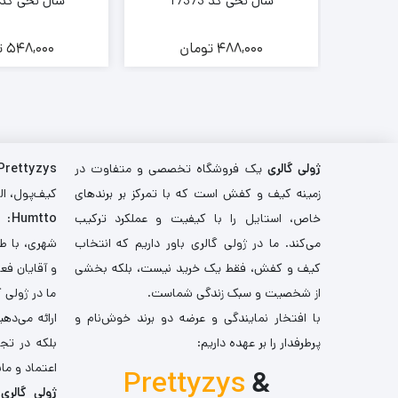
شال نخی کد 17373
شال نخی کد 7191
ن
488,000
تومان
548,000
ت
ژولی گالری
یک فروشگاه تخصصی و متفاوت در
Prettyzys
زمینه کیف و کفش است که با تمرکز بر برندهای
کیف‌پول، اله
خاص، استایل را با کیفیت و عملکرد ترکیب
Humtto
: 
می‌کند. ما در ژولی گالری باور داریم که انتخاب
شهری، با طر
کیف و کفش، فقط یک خرید نیست، بلکه بخشی
و آقایان فع
از شخصیت و سبک زندگی شماست.
ما در ژولی 
با افتخار نمایندگی و عرضه دو برند خوش‌نام و
ارائه می‌ده
پرطرفدار را بر عهده داریم:
بلکه در تج
اعتماد و مان
Prettyzys
&
ژولی گالری
،