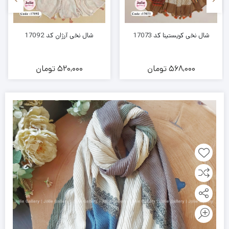
شال نخی کریستینا کد 17073
شال نخی آرژان کد 17092
568,000
تومان
520,000
تومان