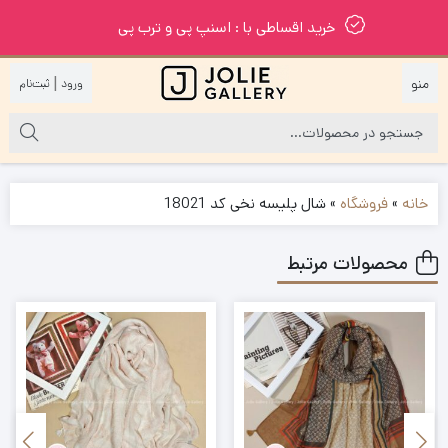
خرید اقساطی با : اسنپ پی و ترب پی
|
خانه
»
فروشگاه
»
شال پلیسه نخی کد 18021
محصولات مرتبط