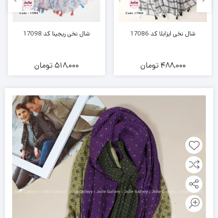
شال نخی ایزابلا کد 17086
شال نخی ریجینا کد 17098
488,000
تومان
518,000
تومان