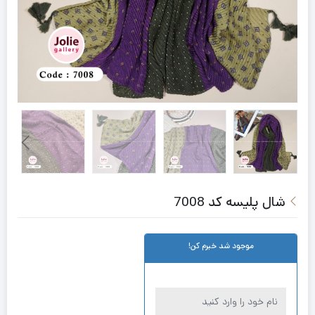
شال پلیسه کد 7008
موجود شد خبرم کن!