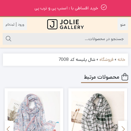
خرید اقساطی با : اسنپ پی و ترب پی
|
خانه
»
فروشگاه
»
شال پلیسه کد 7008
محصولات مرتبط