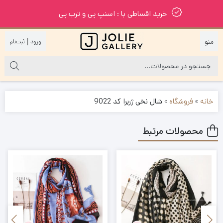
خرید اقساطی با : اسنپ پی و ترب پی
|
خانه
»
فروشگاه
»
شال نخی ژربرا کد 9022
محصولات مرتبط