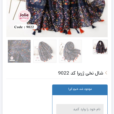
شال نخی ژربرا کد 9022
موجود شد خبرم کن!