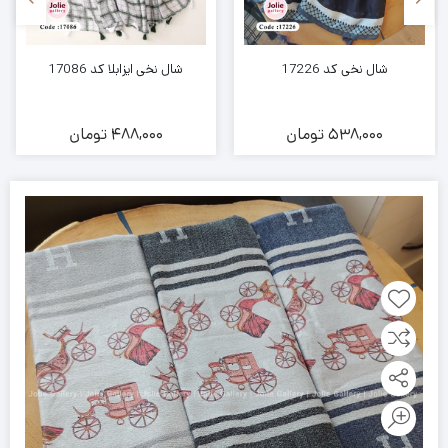
شال نخی کد 17226
شال نخی ایزابلا کد 17086
538,000
تومان
488,000
تومان