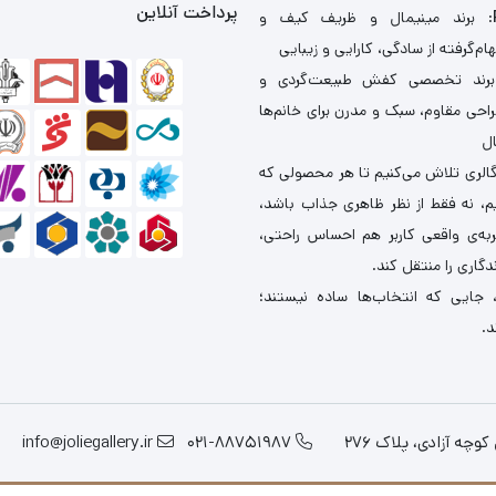
پرداخت آنلاین
: برند مینیمال و ظریف کیف و
ام‌گرفته از سادگی، کارایی و زیبایی
برند تخصصی کفش طبیعت‌گردی و
احی مقاوم، سبک و مدرن برای خانم‌ها
ال
گالری تلاش می‌کنیم تا هر محصولی که
یم، نه فقط از نظر ظاهری جذاب باشد،
ربه‌ی واقعی کاربر هم احساس راحتی،
دگاری را منتقل کند.
 جایی که انتخاب‌ها ساده نیستند؛
د.
چه آزادی، پلاک 276
021-88751987
info@joliegallery.ir