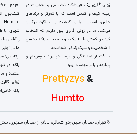
ژولی گالری
یک فروشگاه تخصصی و متفاوت در
Prettyzys
زمینه کیف و کفش است که با تمرکز بر برندهای
کیف‌پول، اله
خاص، استایل را با کیفیت و عملکرد ترکیب
Humtto
: 
می‌کند. ما در ژولی گالری باور داریم که انتخاب
شهری، با طر
کیف و کفش، فقط یک خرید نیست، بلکه بخشی
و آقایان فع
از شخصیت و سبک زندگی شماست.
ما در ژولی 
با افتخار نمایندگی و عرضه دو برند خوش‌نام و
ارائه می‌ده
پرطرفدار را بر عهده داریم:
بلکه در تج
اعتماد و مان
Prettyzys
&
ژولی گالری
،
بلکه خاص‌ان
Humtto
تهران، خیابان سهروردی شمالی، بالاتر از خیابان مطهری، نبش کو