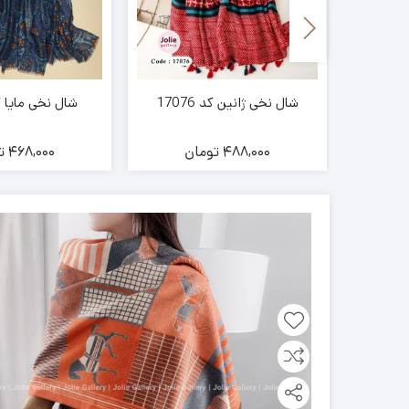
شال نخی ژانین کد 17076
شال نخی مایا کد 27
ن
488,000
تومان
468,000
ت