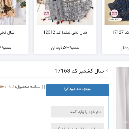
171
شال نخی لیندا کد 12012
شال نخی کد 
ومان
538,000
تومان
8,000
شال کشمیر کد 17163
شناسه محصول:
lie-7163
موجود شد خبرم کن!