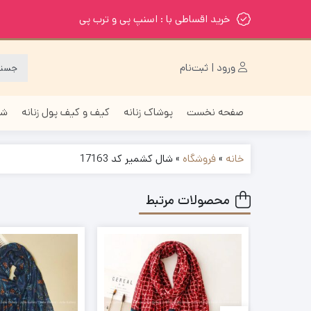
خرید اقساطی با : اسنپ پی و ترب پی
ورود | ثبت‌نام
صفحه نخست
پوشاک زنانه
کیف و کیف پول زنانه
شا
خانه
»
فروشگاه
»
شال کشمیر کد 17163
محصولات مرتبط