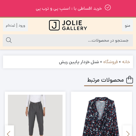
خرید اقساطی با : اسنپ پی و ترب پی
|
خانه
»
فروشگاه
»
شنل خزدار پایین ریش
محصولات مرتبط