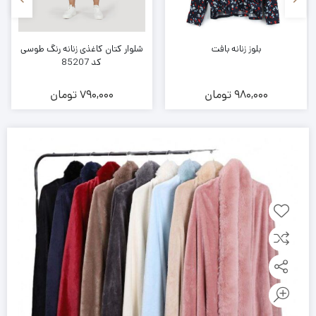
بلوز زنانه بافت
شلوار کتان کاغذی زنانه رنگ طوسی
کد 85207
980,000
تومان
790,000
تومان