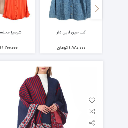
کت جین لایی دار
شومیز مجلسی 
ن
1,880,000
تومان
1,200,000
ت