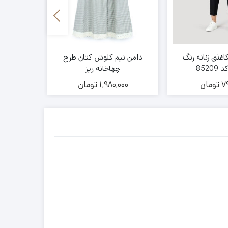
اغذی زنانه رنگ
دامن نیم کلوش کتان طرح
شلوار کتان 
852
چهاخانه ریز
7
تومان
1,980,000
تومان
00