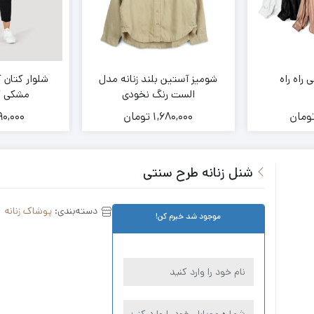
راه راه
شومیز آستین بلند زنانه مدل
شلوار کتان ک
الست رنگ نخودی
مشکی کد 09
ومان
1,680,000
تومان
90,000
شنل زنانه طرح سنتی
دسته‌بندی:
پوشاک زنانه
موجود شد خبرم کن!