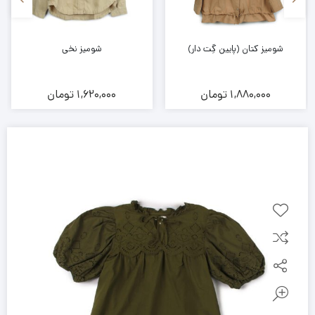
شومیز کتان (پایین گِت دار)
شومیز نخی
1,880,000
تومان
1,620,000
تومان