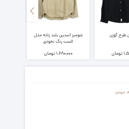
 طرح گوزن
شومیز آستین بلند زنانه مدل
شلوار کت
الست رنگ نخودی
طوسی
1,
تومان
1,680,000
تومان
00
ه
,
شومیز