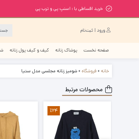
خرید اقساطی با : اسنپ پی و ترب پی
ورود | ثبت‌نام
صفحه نخست
پوشاک زنانه
کیف و کیف پول زنانه
شا
خانه
»
فروشگاه
»
شومیز زنانه مجلسی مدل ستیا
محصولات مرتبط
٪24