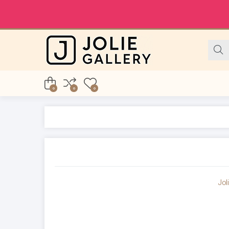
0
0
0
Jol