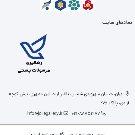
نمادهای سایت
تهران، خیابان سهروردی شمالی، بالاتر از خیابان مطهری، نبش کوچه
آزادی، پلاک 276
info@joliegallery.ir
021-88751987
تمامی حقوق برای ژولی گالری محفوظ است.