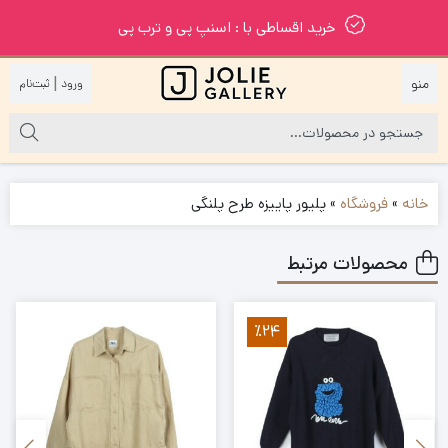
خرید اقساطی با : اسنپ پی و ترب پی
|
خانه
»
فروشگاه
»
پلیور پاییزه طرح پلنگی
محصولات مرتبط
٪24