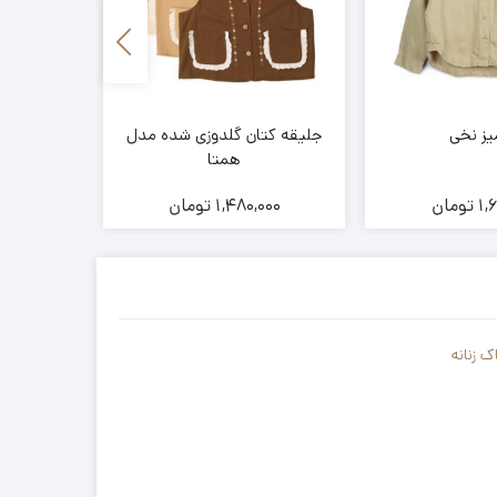
ز نخی
جلیقه کتان گلدوزی شده مدل
شومیز آس
همتا
الس
1,
تومان
1,480,000
تومان
000
 زنانه