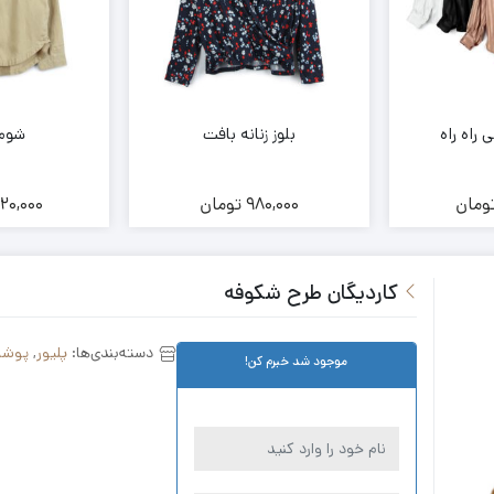
راه راه
بلوز زنانه بافت
شومی
ومان
980,000
تومان
620,000
کاردیگان طرح شکوفه
دسته‌بندی‌ها:
پلیور
,
پوشاک
موجود شد خبرم کن!