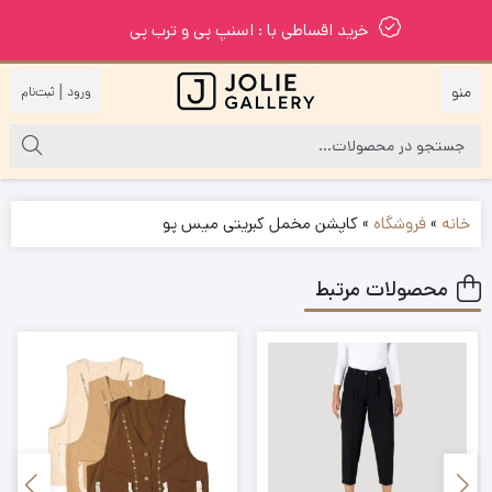
خرید اقساطی با : اسنپ پی و ترب پی
|
خانه
»
فروشگاه
»
کاپشن مخمل کبریتی میس پو
محصولات مرتبط