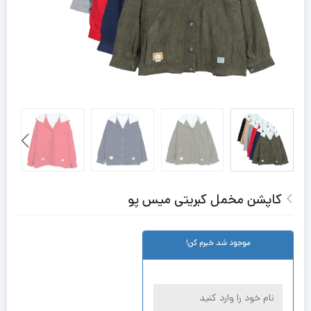
کاپشن مخمل کبریتی میس پو
موجود شد خبرم کن!