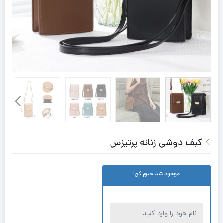
کبف دوشی زنانه پرتیزس
موجود شد خبرم کن!