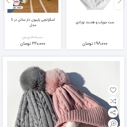
اسکرانچی پاپیون دار ساتن در 5
ست جوراب و هدبند نوزادی
مدل
418,000
تومان
198,000
تومان
220,000
تومان
قیمت
قیمت
فعلی:
اصلی:
418,000
220,000
تومان
تومان.
بود.