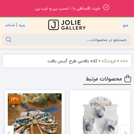
خرید اقساطی با : اسنپ پی و ترب پی
|
خانه
»
فروشگاه
»
کلاه بافتنی طرح گیس بافت
محصولات مرتبط
٪47