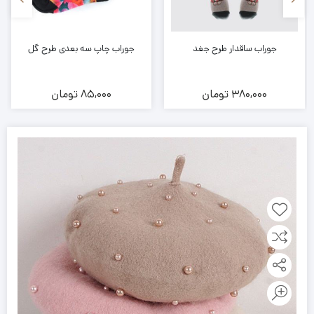
جوراب ساقدار طرح جغد
جوراب چاپ سه بعدی طرح گل
380,000
تومان
85,000
تومان