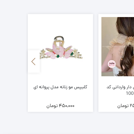
دار وارداتی کد
کلیپس مو زنانه مدل پروانه ای
اسکر
100
2
تومان
450,000
تومان
00