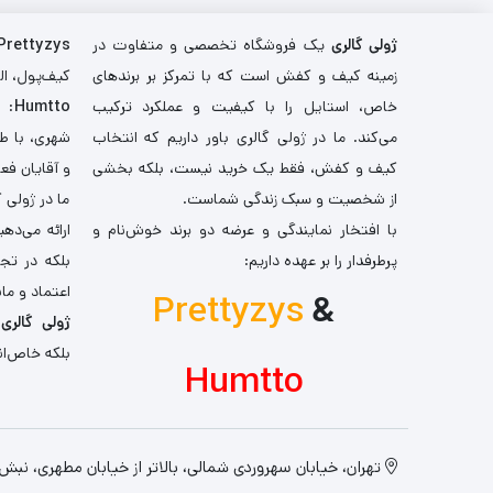
بود.
ژولی گالری
یک فروشگاه تخصصی و متفاوت در
Prettyzys
زمینه کیف و کفش است که با تمرکز بر برندهای
کیف‌پول، اله
خاص، استایل را با کیفیت و عملکرد ترکیب
Humtto
: 
می‌کند. ما در ژولی گالری باور داریم که انتخاب
شهری، با طر
کیف و کفش، فقط یک خرید نیست، بلکه بخشی
و آقایان فع
از شخصیت و سبک زندگی شماست.
ما در ژولی 
با افتخار نمایندگی و عرضه دو برند خوش‌نام و
ارائه می‌ده
پرطرفدار را بر عهده داریم:
بلکه در تج
اعتماد و مان
Prettyzys
&
ژولی گالری
،
بلکه خاص‌ان
Humtto
تهران، خیابان سهروردی شمالی، بالاتر از خیابان مطهری، نبش کو