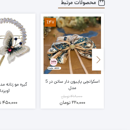
محصولات مرتبط
٪47
اسکرانچی پاپیون دار ساتن در 5
گیره مو زنانه مد
مدل
آویزدا
418,000
تومان
ن
220,000
تومان
450,000
ت
قیمت
قیمت
فعلی:
اصلی:
418,000
220,000
تومان
تومان.