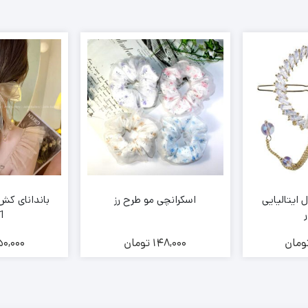
ل ایتالیایی
اسکرانچی مو طرح رز
باندانای کش 
ر
1
ومان
148,000
تومان
50,000