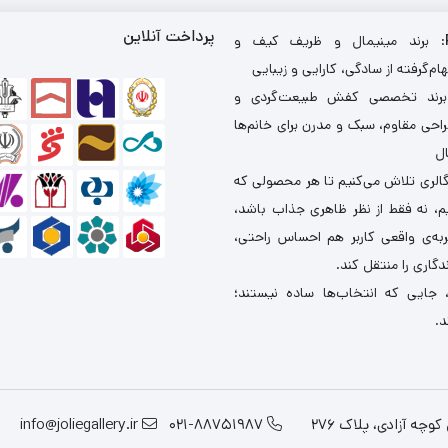
پرداخت آنلاین
: برند مینیمال و ظریف کیف و
ام‌گرفته از سادگی، کارایی و زیبایی
برند تخصصی کفش طبیعت‌گردی و
احی مقاوم، سبک و مدرن برای خانم‌ها
ال
گالری تلاش می‌کنیم تا هر محصولی که
یم، نه فقط از نظر ظاهری جذاب باشد،
ربه‌ی واقعی کاربر هم احساس راحتی،
دگاری را منتقل کند.
 جایی که انتخاب‌ها ساده نیستند؛
د.
چه آزادی، پلاک 276
021-88751987
info@joliegallery.ir