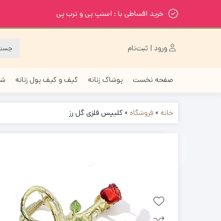
خرید اقساطی با : اسنپ پی و ترب پی
ورود | ثبت‌نام
صفحه نخست
پوشاک زنانه
کیف و کیف پول زنانه
شا
خانه
»
فروشگاه
»
کلیپس فلزی گل رز