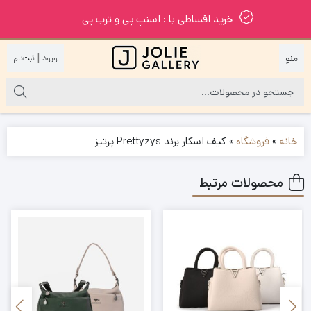
خرید اقساطی با : اسنپ پی و ترب پی
|
خانه
»
فروشگاه
»
کیف اسکار برند Prettyzys پرتیز
محصولات مرتبط