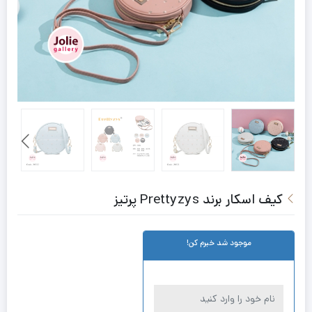
کیف اسکار برند Prettyzys پرتیز
موجود شد خبرم کن!