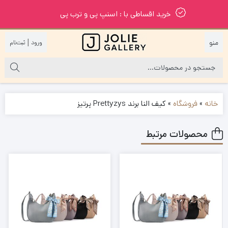
خرید اقساطی با : اسنپ پی و ترب پی
|
خانه
»
فروشگاه
»
کیف النا برند Prettyzys پرتیز
محصولات مرتبط