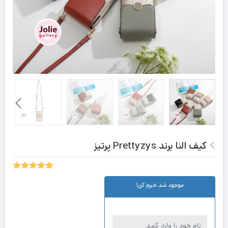
کیف النا برند Prettyzys پرتیز
5.00
1
امتیاز
موجود شد خبرم کن!
از 5 امتیاز
مشتری