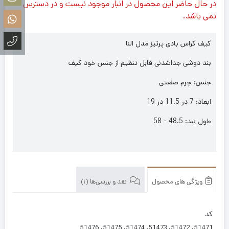
در حال حاضر این محصول در انبار موجود نیست و در دسترس
نمی باشد.
کیف کراس بادی پرتیز مدل النا
بند دوشی جداشدنی قابل تنظیم از جنس خود کیف
جنس: چرم صنعتی
ابعاد: 7 در 11.5 در 19
طول بند: 48.5 - 58
ویژگی های محصول
نقد و بررسی‌ها (1)
کد
51471، 51472، 51473، 51474، 51475، 51476