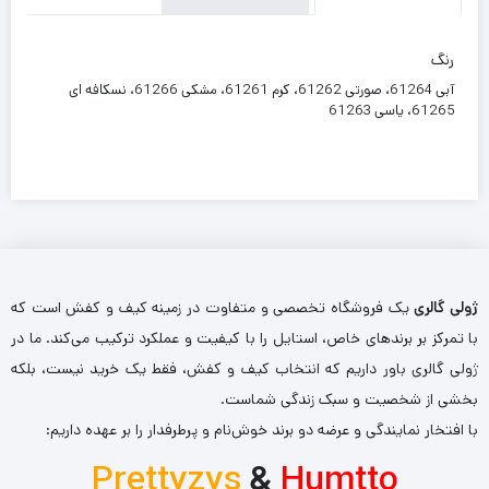
رنگ
آبی 61264، صورتی 61262، کرم 61261، مشکی 61266، نسکافه ای
61265، یاسی 61263
ژولی گالری
یک فروشگاه تخصصی و متفاوت در زمینه کیف و کفش است که
با تمرکز بر برندهای خاص، استایل را با کیفیت و عملکرد ترکیب می‌کند. ما در
ژولی گالری باور داریم که انتخاب کیف و کفش، فقط یک خرید نیست، بلکه
بخشی از شخصیت و سبک زندگی شماست.
با افتخار نمایندگی و عرضه دو برند خوش‌نام و پرطرفدار را بر عهده داریم:
Prettyzys
&
Humtto