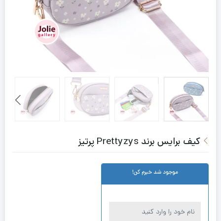
کیف برایس برند Prettyzys پرتیز
موجود شد خبرم کن!