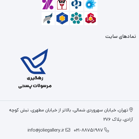
نمادهای سایت
تهران، خیابان سهروردی شمالی، بالاتر از خیابان مطهری، نبش کوچه
آزادی، پلاک 276
info@joliegallery.ir
021-88751987