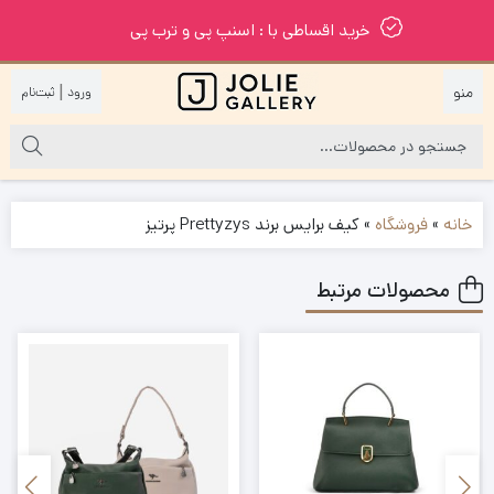
خرید اقساطی با : اسنپ پی و ترب پی
|
خانه
»
فروشگاه
»
کیف برایس برند Prettyzys پرتیز
محصولات مرتبط