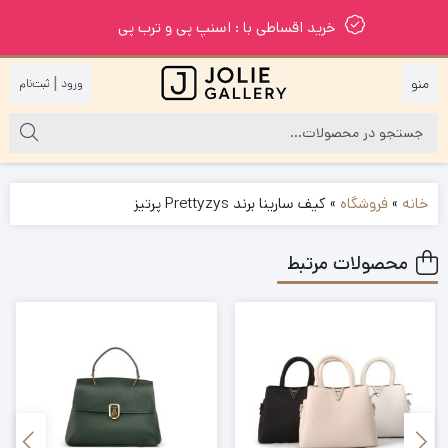
خرید اقساطی با : اسنپ پی و ترب پی
|
خانه
»
فروشگاه
»
کیف سارینا برند Prettyzys پرتیز
محصولات مرتبط