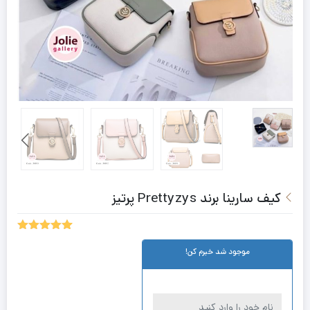
کیف سارینا برند Prettyzys پرتیز
5.00
1
امتیاز
موجود شد خبرم کن!
از 5 امتیاز
مشتری