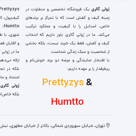
ژولی گالری
یک فروشگاه تخصصی و متفاوت در
Prettyzys
زمینه کیف و کفش است که با تمرکز بر برندهای
کیف‌پول، اله
خاص، استایل را با کیفیت و عملکرد ترکیب
Humtto
: 
می‌کند. ما در ژولی گالری باور داریم که انتخاب
شهری، با طر
کیف و کفش، فقط یک خرید نیست، بلکه بخشی
و آقایان فع
از شخصیت و سبک زندگی شماست.
ما در ژولی 
با افتخار نمایندگی و عرضه دو برند خوش‌نام و
ارائه می‌ده
پرطرفدار را بر عهده داریم:
بلکه در تج
اعتماد و مان
Prettyzys
&
ژولی گالری
،
بلکه خاص‌ان
Humtto
تهران، خیابان سهروردی شمالی، بالاتر از خیابان مطهری، نبش کو