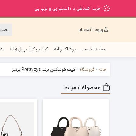
خرید اقساطی با : اسنپ پی و ترب پی
ورود | ثبت‌نام
صفحه نخست
پوشاک زنانه
کیف و کیف پول زنانه
شا
خانه
»
فروشگاه
»
کیف فونیکس برند Prettyzys پرتیز
محصولات مرتبط