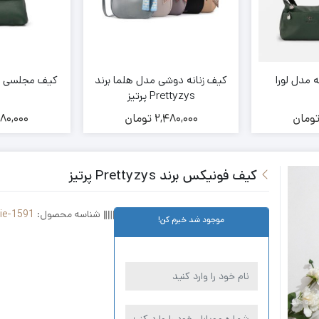
 مدل لورا
کیف زنانه دوشی مدل هلما برند
کیف مجلسی زنانه ب
Prettyzys پرتیز
ومان
2,480,000
تومان
980,000
کیف فونیکس برند Prettyzys پرتیز
شناسه محصول:
lie-1591
موجود شد خبرم کن!