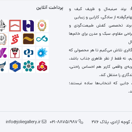
پرداخت آنلاین
: برند مینیمال و ظریف کیف و
ام‌گرفته از سادگی، کارایی و زیبایی
برند تخصصی کفش طبیعت‌گردی و
احی مقاوم، سبک و مدرن برای خانم‌ها
ال
گالری تلاش می‌کنیم تا هر محصولی که
یم، نه فقط از نظر ظاهری جذاب باشد،
ربه‌ی واقعی کاربر هم احساس راحتی،
دگاری را منتقل کند.
 جایی که انتخاب‌ها ساده نیستند؛
د.
چه آزادی، پلاک 276
021-88751987
info@joliegallery.ir