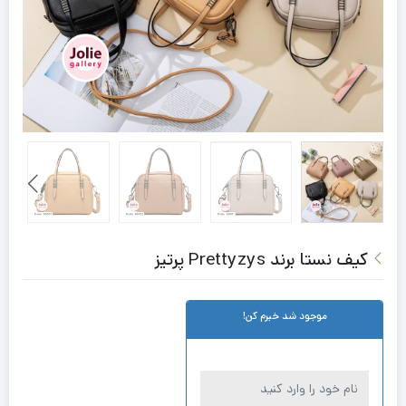
کیف نستا برند Prettyzys پرتیز
موجود شد خبرم کن!