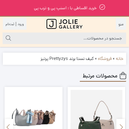
خرید اقساطی با : اسنپ پی و ترب پی
|
خانه
»
فروشگاه
»
کیف نستا برند Prettyzys پرتیز
محصولات مرتبط