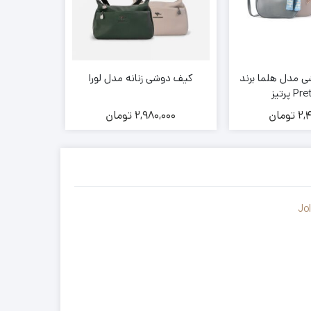
ی مدل هلما برند
کیف دوشی زنانه مدل لورا
کیف مجلسی زن
 پرتیز
2,
تومان
2,980,000
تومان
000
Jo