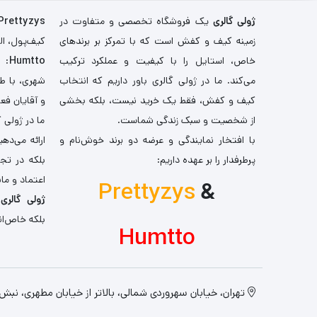
ژولی گالری
یک فروشگاه تخصصی و متفاوت در
Prettyzys
زمینه کیف و کفش است که با تمرکز بر برندهای
کیف‌پول، اله
خاص، استایل را با کیفیت و عملکرد ترکیب
Humtto
: 
می‌کند. ما در ژولی گالری باور داریم که انتخاب
شهری، با طر
کیف و کفش، فقط یک خرید نیست، بلکه بخشی
و آقایان فع
از شخصیت و سبک زندگی شماست.
ما در ژولی 
با افتخار نمایندگی و عرضه دو برند خوش‌نام و
ارائه می‌ده
پرطرفدار را بر عهده داریم:
بلکه در تج
اعتماد و مان
Prettyzys
&
ژولی گالری
،
بلکه خاص‌ان
Humtto
تهران، خیابان سهروردی شمالی، بالاتر از خیابان مطهری، نبش کو