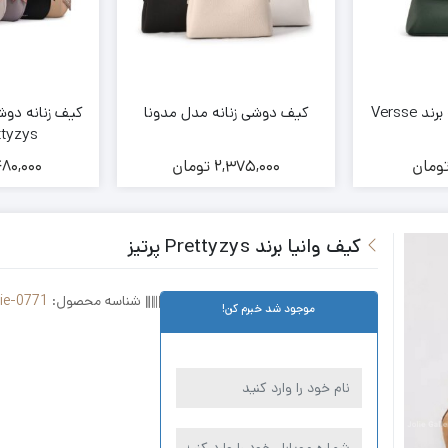
Versse
کیف دوشی زنانه مدل مدونا
کیف زنانه دوش
Prettyzys
ومان
2,375,000
تومان
480,000
کیف وانیا برند Prettyzys پرتیز
شناسه محصول:
lie-0771
موجود شد خبرم کن!