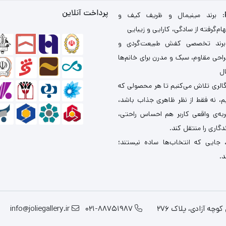
پرداخت آنلاین
: برند مینیمال و ظریف کیف و
ام‌گرفته از سادگی، کارایی و زیبایی
برند تخصصی کفش طبیعت‌گردی و
احی مقاوم، سبک و مدرن برای خانم‌ها
ال
گالری تلاش می‌کنیم تا هر محصولی که
یم، نه فقط از نظر ظاهری جذاب باشد،
ربه‌ی واقعی کاربر هم احساس راحتی،
دگاری را منتقل کند.
 جایی که انتخاب‌ها ساده نیستند؛
د.
چه آزادی، پلاک 276
021-88751987
info@joliegallery.ir