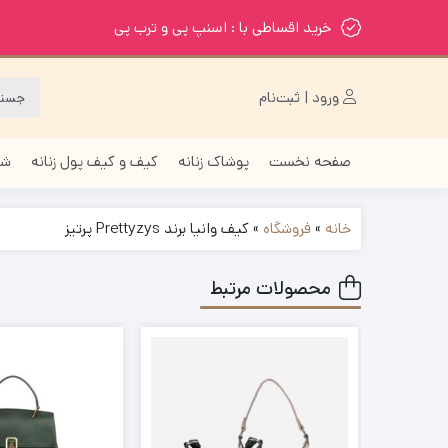
خرید اقساطی با : اسنپ پی و ترب پی
ورود | ثبت‌نام
صفحه نخست
پوشاک زنانه
کیف و کیف پول زنانه
شا
خانه
»
فروشگاه
»
کیف وانیا برند Prettyzys پرتیز
محصولات مرتبط