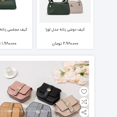
لما برند
کیف دوشی زنانه مدل لورا
کیف مجلسی زنانه برند 
ن
2,980,000
تومان
1,980,000
ت