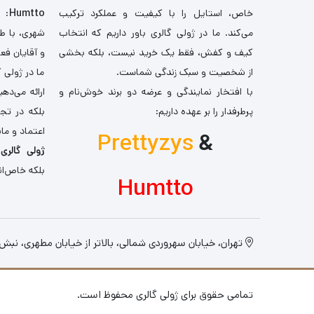
خاص، استایل را با کیفیت و عملکرد ترکیب
Humtto
: 
می‌کند. ما در ژولی گالری باور داریم که انتخاب
شهری، با طر
کیف و کفش، فقط یک خرید نیست، بلکه بخشی
و آقایان فع
از شخصیت و سبک زندگی شماست.
ما در ژولی 
با افتخار نمایندگی و عرضه دو برند خوش‌نام و
ارائه می‌ده
پرطرفدار را بر عهده داریم:
بلکه در تج
اعتماد و مان
Prettyzys
&
ژولی گالری
،
بلکه خاص‌ان
Humtto
تهران، خیابان سهروردی شمالی، بالاتر از خیابان مطهری، نبش کو
تمامی حقوق برای ژولی گالری محفوظ است.