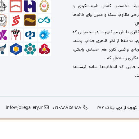
برند تخصصی کفش طبیعت‌گردی و
احی مقاوم، سبک و مدرن برای خانم‌ها
ال
گالری تلاش می‌کنیم تا هر محصولی که
یم، نه فقط از نظر ظاهری جذاب باشد،
ربه‌ی واقعی کاربر هم احساس راحتی،
دگاری را منتقل کند.
 جایی که انتخاب‌ها ساده نیستند؛
د.
چه آزادی، پلاک 276
021-88751987
info@joliegallery.ir