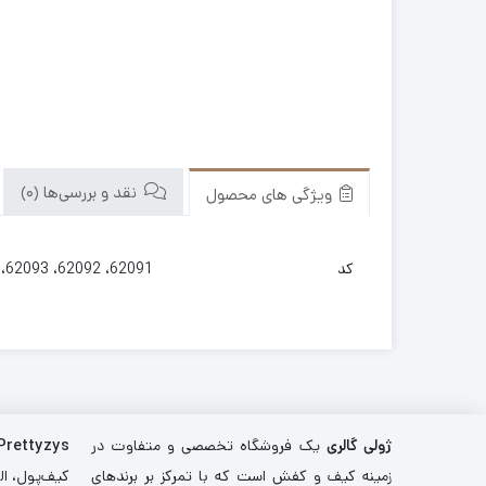
نقد و بررسی‌ها (0)
ویژگی های محصول
کد
62091، 62092، 62093، 62094، 62095، 62096
ژولی گالری
یک فروشگاه تخصصی و متفاوت در
Prettyzys
زمینه کیف و کفش است که با تمرکز بر برندهای
کیف‌پول، اله