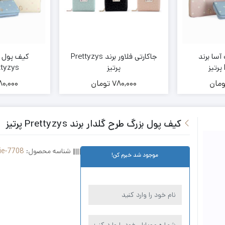
آسا برند
جاکارتی فلاور برند Prettyzys
کیف پول بز
پرتیز
Prettyzys
ومان
780,000
تومان
80,000
کیف پول بزرگ طرح گلدار برند Prettyzys پرتیز
شناسه محصول:
ie-7708
موجود شد خبرم کن!