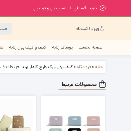
خرید اقساطی با : اسنپ پی و ترب پی
ورود | ثبت‌نام
صفحه نخست
پوشاک زنانه
کیف و کیف پول زنانه
شا
خانه
»
فروشگاه
»
کیف پول بزرگ طرح گلدار برند Prettyzys پرتیز
محصولات مرتبط