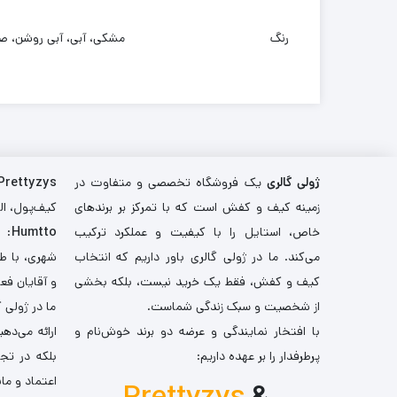
رنگ
مشکی، آبی، آبی روشن، ص
ژولی گالری
یک فروشگاه تخصصی و متفاوت در
Prettyzys
زمینه کیف و کفش است که با تمرکز بر برندهای
کیف‌پول، اله
خاص، استایل را با کیفیت و عملکرد ترکیب
Humtto
: 
می‌کند. ما در ژولی گالری باور داریم که انتخاب
شهری، با طر
کیف و کفش، فقط یک خرید نیست، بلکه بخشی
و آقایان فع
از شخصیت و سبک زندگی شماست.
ما در ژولی 
با افتخار نمایندگی و عرضه دو برند خوش‌نام و
ارائه می‌ده
پرطرفدار را بر عهده داریم:
بلکه در تج
اعتماد و مان