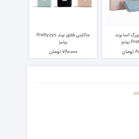
رگ آسا برند
جاکارتی فلاور برند Prettyzys
کیف پو
 پرتیز
پرتیز
yzys
8
تومان
780,000
تومان
00
Jol