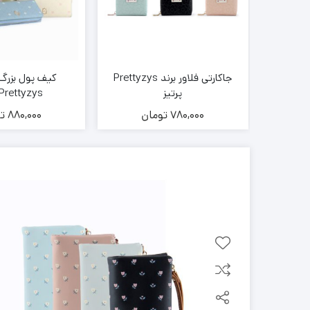
برند
جاکارتی فلاور برند Prettyzys
کیف پول بزرگ 
پرتیز
Prettyzys پرتیز
ن
780,000
تومان
880,000
ت