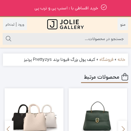
خرید اقساطی با : اسنپ پی و ترب پی
|
خانه
»
فروشگاه
»
کیف پول بزرگ فیونا برند Prettyzys پرتیز
محصولات مرتبط