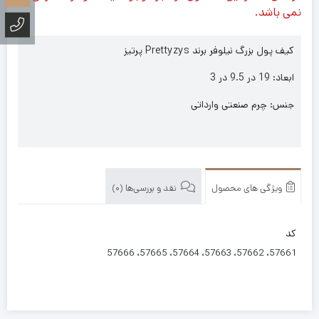
نمی باشد.
کیف پول بزرگ نیلوفر برند Prettyzys پرتیز
ابعاد: 19 در 9.5 در 3
جنس: چرم صنعتی وارداتی
ویژگی های محصول
نقد و بررسی‌ها (0)
کد
57661، 57662، 57663، 57664، 57665، 57666