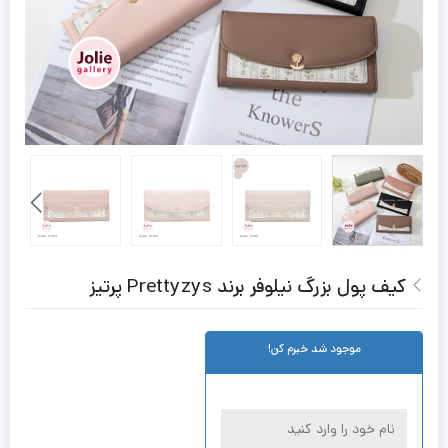
کیف پول بزرگ نیلوفر برند Prettyzys پرتیز
موجود شد خبرم کن!