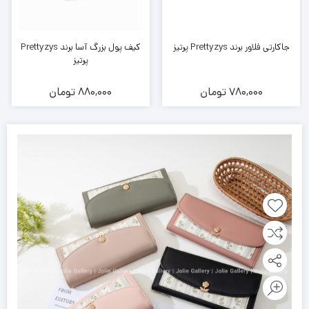
جاکارتی فلاور برند Prettyzys پرتیز
کیف پول بزرگ آسا برند Prettyzys
پرتیز
780,000
تومان
880,000
تومان