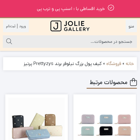
خرید اقساطی با : اسنپ پی و ترب پی
|
خانه
»
فروشگاه
»
کیف پول بزرگ نیلوفر برند Prettyzys پرتیز
محصولات مرتبط