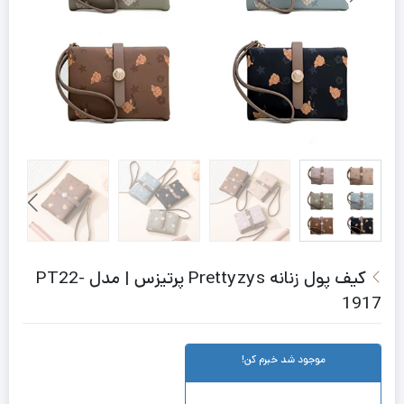
کیف پول زنانه Prettyzys پرتیزس | مدل PT22-
1917
موجود شد خبرم کن!