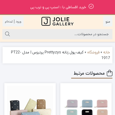
خرید اقساطی با : اسنپ پی و ترب پی
|
خانه
»
فروشگاه
»
کیف پول زنانه Prettyzys پرتیزس | مدل PT22-
1917
محصولات مرتبط