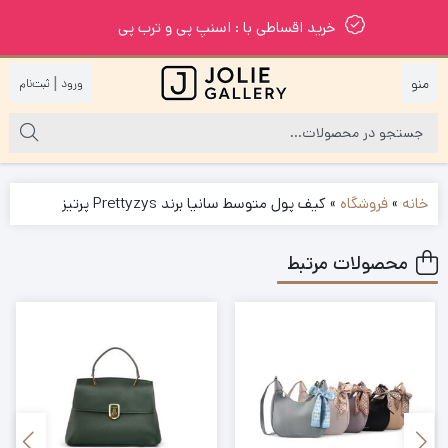
خرید اقساطی با : اسنپ پی و ترب پی
|
خانه
»
فروشگاه
»
کیف پول متوسط سانیا برند Prettyzys پرتیز
محصولات مرتبط