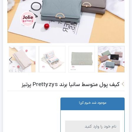
کیف پول متوسط سانیا برند Prettyzys پرتیز
موجود شد خبرم کن!