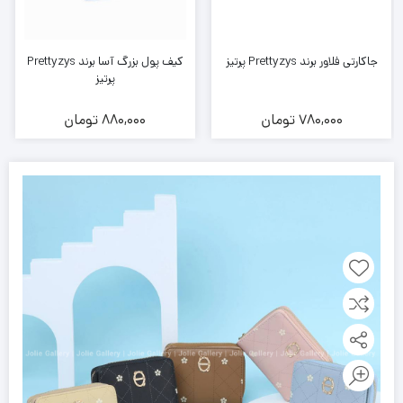
جاکارتی فلاور برند Prettyzys پرتیز
کیف پول بزرگ آسا برند Prettyzys
پرتیز
780,000
تومان
880,000
تومان