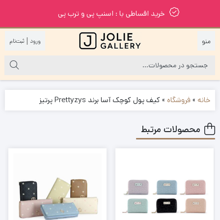
خرید اقساطی با : اسنپ پی و ترب پی
|
خانه
»
فروشگاه
»
کیف پول کوچک آسا برند Prettyzys پرتیز
محصولات مرتبط