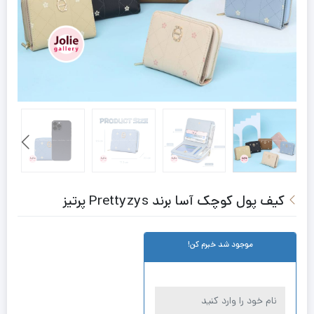
کیف پول کوچک آسا برند Prettyzys پرتیز
موجود شد خبرم کن!