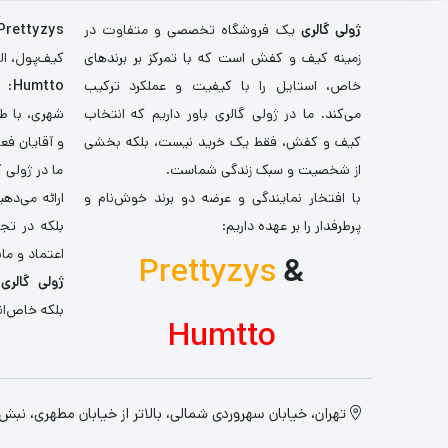
ژولی گالری
یک فروشگاه تخصصی و متفاوت در
Prettyzys
زمینه کیف و کفش است که با تمرکز بر برندهای
کیف‌پول، اله
خاص، استایل را با کیفیت و عملکرد ترکیب
Humtto
: 
می‌کند. ما در ژولی گالری باور داریم که انتخاب
شهری، با طر
کیف و کفش، فقط یک خرید نیست، بلکه بخشی
و آقایان فع
از شخصیت و سبک زندگی شماست.
ما در ژولی 
با افتخار نمایندگی و عرضه دو برند خوش‌نام و
ارائه می‌ده
پرطرفدار را بر عهده داریم:
بلکه در تج
اعتماد و مان
Prettyzys
&
ژولی گالری
،
بلکه خاص‌ان
Humtto
تهران، خیابان سهروردی شمالی، بالاتر از خیابان مطهری، نبش کو