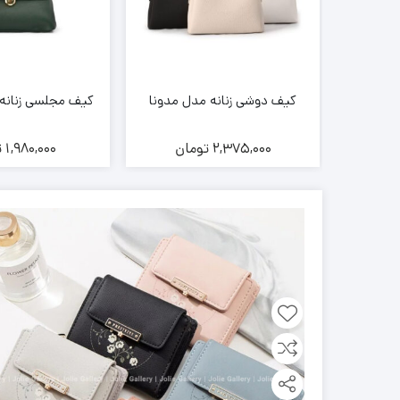
 لورا
کیف دوشی زنانه مدل مدونا
کیف مجلسی زنانه برند 
ن
2,375,000
تومان
1,980,000
ت