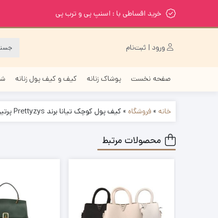
خرید اقساطی با : اسنپ پی و ترب پی
ورود | ثبت‌نام
صفحه نخست
پوشاک زنانه
کیف و کیف پول زنانه
شا
خانه
»
فروشگاه
»
کیف پول کوچک تیانا برند Prettyzys پرتیز
محصولات مرتبط