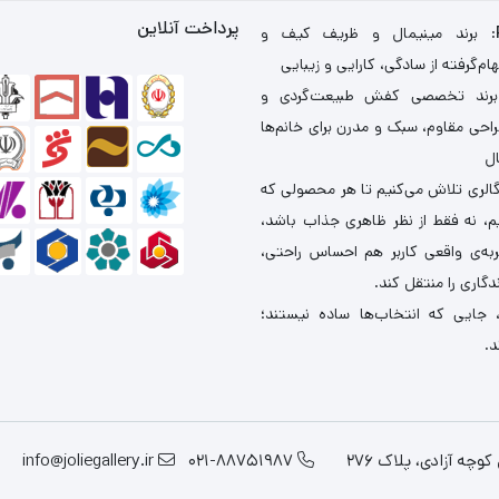
پرداخت آنلاین
: برند مینیمال و ظریف کیف و
ام‌گرفته از سادگی، کارایی و زیبایی
برند تخصصی کفش طبیعت‌گردی و
احی مقاوم، سبک و مدرن برای خانم‌ها
ال
گالری تلاش می‌کنیم تا هر محصولی که
یم، نه فقط از نظر ظاهری جذاب باشد،
ربه‌ی واقعی کاربر هم احساس راحتی،
دگاری را منتقل کند.
 جایی که انتخاب‌ها ساده نیستند؛
د.
چه آزادی، پلاک 276
021-88751987
info@joliegallery.ir