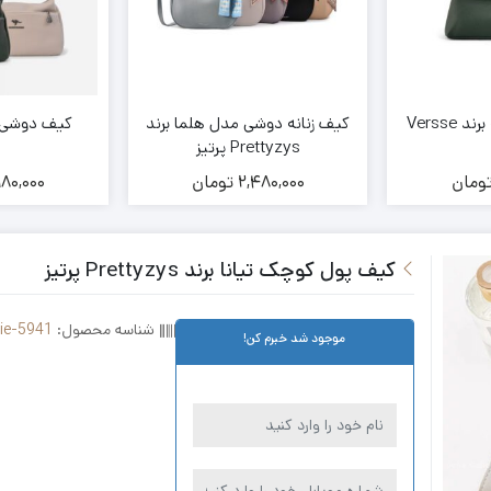
Versse
کیف زنانه دوشی مدل هلما برند
کیف دوشی زن
Prettyzys پرتیز
ومان
2,480,000
تومان
980,000
کیف پول کوچک تیانا برند Prettyzys پرتیز
شناسه محصول:
lie-5941
موجود شد خبرم کن!