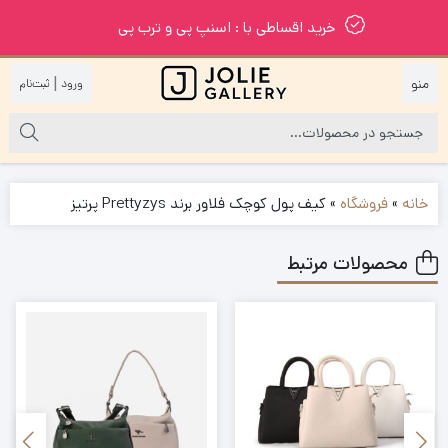
خرید اقساطی با : اسنپ پی و ترب پی
|
خانه
»
فروشگاه
»
کیف پول کوچک فلاور برند Prettyzys پرتیز
محصولات مرتبط