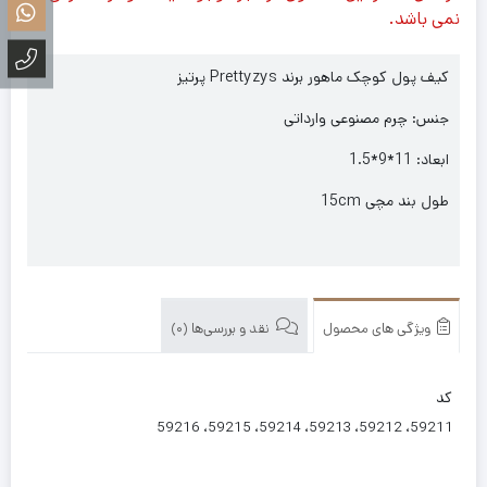
نمی باشد.
کیف پول کوچک ماهور برند Prettyzys پرتیز
جنس: چرم مصنوعی وارداتی
ابعاد: 11*9*1.5
طول بند مچی 15cm
ویژگی های محصول
نقد و بررسی‌ها (0)
کد
59211، 59212، 59213، 59214، 59215، 59216