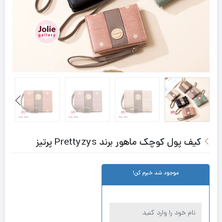
کیف پول کوچک ماهور برند Prettyzys پرتیز
موجود شد خبرم کن!