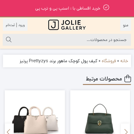
خرید اقساطی با : اسنپ پی و ترب پی
|
خانه
»
فروشگاه
»
کیف پول کوچک ماهور برند Prettyzys پرتیز
محصولات مرتبط