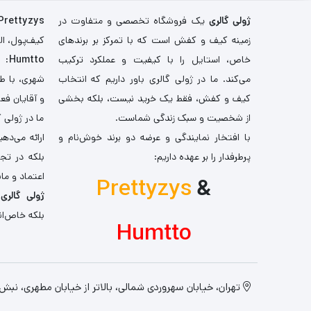
ژولی گالری
یک فروشگاه تخصصی و متفاوت در
Prettyzys
زمینه کیف و کفش است که با تمرکز بر برندهای
کیف‌پول، اله
خاص، استایل را با کیفیت و عملکرد ترکیب
Humtto
: 
می‌کند. ما در ژولی گالری باور داریم که انتخاب
شهری، با طر
کیف و کفش، فقط یک خرید نیست، بلکه بخشی
و آقایان فع
از شخصیت و سبک زندگی شماست.
ما در ژولی 
با افتخار نمایندگی و عرضه دو برند خوش‌نام و
ارائه می‌ده
پرطرفدار را بر عهده داریم:
بلکه در تج
اعتماد و مان
Prettyzys
&
ژولی گالری
،
بلکه خاص‌ان
Humtto
تهران، خیابان سهروردی شمالی، بالاتر از خیابان مطهری، نبش کو