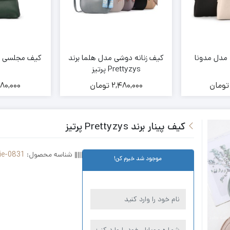
مدل مدونا
کیف زنانه دوشی مدل هلما برند
کیف مجلسی زنانه ب
Prettyzys پرتیز
تومان
2,480,000
تومان
980,000
کیف پینار برند Prettyzys پرتیز
شناسه محصول:
ie-0831
موجود شد خبرم کن!