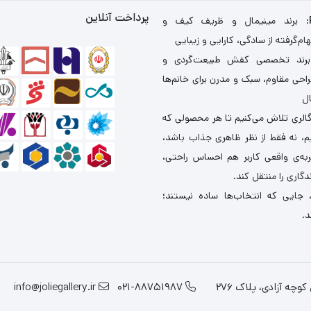
پرداخت آنلاین
: برند مینیمال و ظریف کیف و
ام‌گرفته از سادگی، کارایی و زیبایی
برند تخصصی کفش طبیعت‌گردی و
احی مقاوم، سبک و مدرن برای خانم‌ها
ال
گالری تلاش می‌کنیم تا هر محصولی که
یم، نه فقط از نظر ظاهری جذاب باشد،
ربه‌ی واقعی کاربر هم احساس راحتی،
دگاری را منتقل کند.
 جایی که انتخاب‌ها ساده نیستند؛
د.
چه آزادی، پلاک 276
021-88751987
info@joliegallery.ir