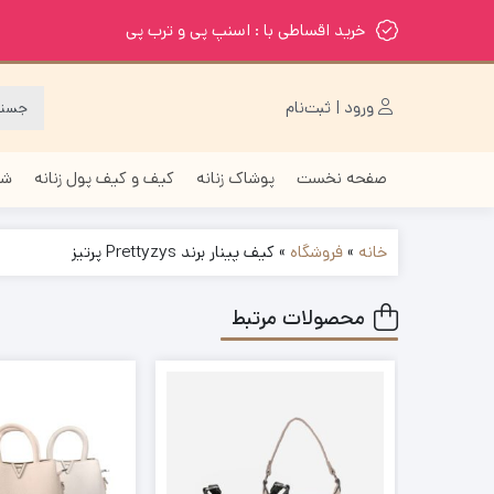
خرید اقساطی با : اسنپ پی و ترب پی
ورود | ثبت‌نام
صفحه نخست
پوشاک زنانه
کیف و کیف پول زنانه
شا
خانه
»
فروشگاه
»
کیف پینار برند Prettyzys پرتیز
محصولات مرتبط