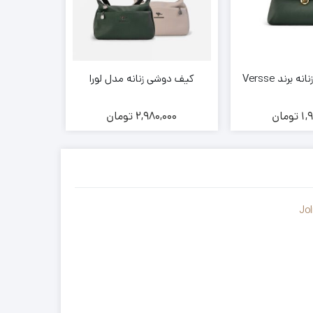
رند Versse
کیف دوشی زنانه مدل لورا
کیف دوشی
1,
تومان
2,980,000
تومان
000
Jol