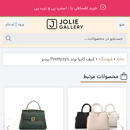
خرید اقساطی با : اسنپ پی و ترب پی
|
خانه
»
فروشگاه
»
کیف کایرا برند Prettyzys پرتیز
محصولات مرتبط