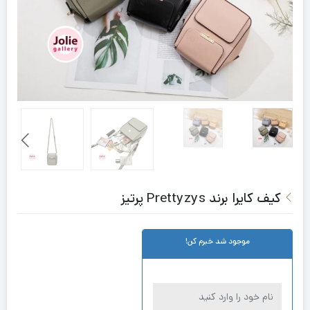
کیف کایرا برند Prettyzys پرتیز
موجود شد خبرم کن!